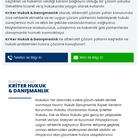
seçtikleri ve hakemin verdiği kararın bağlayıcı olduğu bir çözüm yoludur.
Genellikle ticaret ve iş hukukunda yaygın olarak kullanılır.
Kriter Hukuk & Danışmanlık
olarak, alternatif çözüm yolları konusunda
size rehberlik etmekte ve en uygun çözüm yöntemini belirleyerek hukuki
süreçlerinizi hızlı ve etkili bir şekilde sonlandırmanızı sağlıyoruz.
Müşterilerimize arabuluculuk, uzlaştırma ve hakemlik gibi yöntemlerde
danışmanlık hizmeti sunmaktayız.
Kriter Hukuk & Danışmanlık
ile alternatif çözüm yollarını keşfedin ve
hukuki problemleri hızlıca çözüme kavuşturun!
Telefon ile Bilgi Al
MAil ile Bilgi Al
Bizimle Tanışın
KRİTER HUKUK
& DANIŞMANLIK
Hukukun her alanında sizlere çözüm odaklı destek
sunmaya hazırız. Hukuki Danışmanlık, Kişisel Verilerin
Korunması Hukuku, Uluslararası Hukuk, Şirketler
Hukuku, Aile ve Miras Hukuku gibi geniş bir yelpazede
hizmet veriyor; bireysel ve kurumsal ihtiyaçlarınıza
uygun rehberlik sağlıyoruz. Bizimle iletişime geçerek,
uzman ekibimizden profesyonel destek alabilir ve
ihtiyacınız olan çözümlere hızlıca ulaşabilirsiniz.