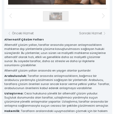
Önceki Hizmet
Sonraki Hizmet
Alternatif Çözüm Yolları
Alternatif çözüm yolları, taraflar arasında yaşanan anlaşmazlıkların
mahkeme dışı yöntemlerle çözüme kavuşturulmasını sağlayan hukuki
süreçlerdir. Bu yöntemler, uzun süren ve maliyetli mahkeme süreçlerine
alternatif olarak hızlı, etkili ve genellikle daha az maliyetli çözümler
sunar. Bu sayede taraflar, daha az stresle ve daha iyi ilişkilerle
sorunlarını çözebilirler.
Alternatif çözüm yolları arasında en yaygın olanlar şunlardır:
Arabuluculuk:
Taraflar arasında anlaşmazlıkların, bağımsız bir
arabulucu yardımıyla çözülmesini sağlayan bir yöntemdir. Arabulucu,
taraflara çözüm önerileri sunar ancak karar verme yetkisi yoktur. Taraflar,
arabulucunun önerilerini kabul ederek anlaşmaya varabilirler.
Uzlaştırma:
Ceza hukukuna yönelik bir alternatif çözüm yoludur.
Suçluluk durumunda olan taraflar, uzlaştırmacı yardımıyla suçun
çözümüne yönelik anlaşmalar yaparlar. Uzlaştırma, taraflar arasında bir
anlaşma sağlanmasıyla suçun cezasız bir şekilde çözülmesini amaçlar.
Hakemlik:
Tarafların aralarındaki uyuşmazlıkları çözmek için bir hakem