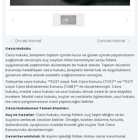
Önceki Hizmet
Sonraki Hizmet
Ceza Hukuku
Ceza hukuku, bireylerin toplum içinde huzur ve güven içinde yaşamalarını
sağlamak amacıyla suç sayılan fiilleri tanımlayan ve bu fiillere
uygulanacak yaptırımları düzenleyen bir hukuk dalıdır. Toplum düzenini
korumayı hedefleyen ceza hukuku, bireylerin temel hak ve özgürlüklerini
güvence altına alarak adaletin sağlanmasını amaçlar.
Türkiye’de ceza hukuku, **5237 sayılı Türk Ceza Kanunu (TCK)** ve **5271
sayılı Ceza Muhakemesi Kanunu (CMK)** ile düzenlenmiştir. Ceza
hukuku, maddi ceza hukuku ve usul hukuku olmak üzere iki ana başlıkta
incelenir. Maddi ceza hukuku, suçlar ve cezalarla ilgilenirken, usul hukuku
ise ceza yargılamasının nasıl yapılacağını belirler.
Ceza Hukukunun Temel Alanları:
Suç ve Cezalar:
Ceza hukuku, hangi fiillerin suç teşkil ettiğini ve bu
suçlara verilecek cezaları belirler. Örneğin, kasten öldürme, hırsızlık,
dolandırıcılık, uyuşturucu madde ticareti gibi suçlar Türk Ceza
Kanunu’nda düzenlenmiştir.
Cezai Sorumluluk:
Bir kişinin işlediği fiilden dolayı cezai sorumluluk