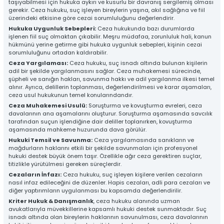
taşıyabilmesi için hukuka aykırı ve kusurlu bir davranış sergilemiş olması
gerekir. Ceza hukuku, suç işleyen bireylerin yaşına, akıl sağlığına ve fiil
üzerindeki etkisine göre cezai sorumluluğunu değerlendirir.
Hukuka Uygunluk Sebepleri:
Ceza hukukunda bazı durumlarda
işlenen fiil suç olmaktan çıkabilir. Meşru müdafaa, zorunluluk hali, kanun
hükmünü yerine getirme gibi hukuka uygunluk sebepleri, kişinin cezai
sorumluluğunu ortadan kaldırabilir.
Ceza Yargılaması:
Ceza hukuku, suç isnadı altında bulunan kişilerin
adil bir şekilde yargılanmasını sağlar. Ceza muhakemesi sürecinde,
şüpheli ve sanığın hakları, savunma hakkı ve adil yargılanma ilkesi temel
alınır. Ayrıca, delillerin toplanması, değerlendirilmesi ve karar aşamaları,
ceza usul hukukunun temel konularındandır.
Ceza Muhakemesi Usulü:
Soruşturma ve kovuşturma evreleri, ceza
davalarının ana aşamalarını oluşturur. Soruşturma aşamasında savcılık
tarafından suçun işlendiğine dair deliller toplanırken, kovuşturma
aşamasında mahkeme huzurunda dava görülür.
Hukuki Temsil ve Savunma:
Ceza yargılamasında sanıkların ve
mağdurların haklarını etkili bir şekilde savunmaları için profesyonel
hukuki destek büyük önem taşır. Özellikle ağır ceza gerektiren suçlar,
titizlikle yürütülmesi gereken süreçlerdir.
Cezaların İnfazı:
Ceza hukuku, suç işleyen kişilere verilen cezaların
nasıl infaz edileceğini de düzenler. Hapis cezaları, adli para cezaları ve
diğer yaptırımların uygulanması bu kapsamda değerlendirilir.
Kriter Hukuk & Danışmanlık
, ceza hukuku alanında uzman
avukatlarıyla müvekkillerine kapsamlı hukuki destek sunmaktadır. Suç
isnadı altında olan bireylerin haklarının savunulması, ceza davalarının