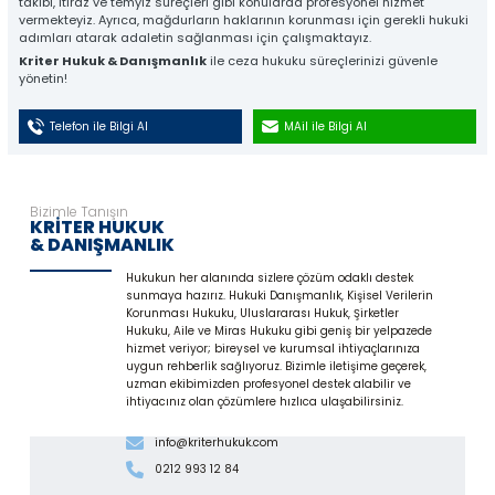
takibi, itiraz ve temyiz süreçleri gibi konularda profesyonel hizmet
vermekteyiz. Ayrıca, mağdurların haklarının korunması için gerekli hukuki
adımları atarak adaletin sağlanması için çalışmaktayız.
Kriter Hukuk & Danışmanlık
ile ceza hukuku süreçlerinizi güvenle
yönetin!
Telefon ile Bilgi Al
MAil ile Bilgi Al
Bizimle Tanışın
KRİTER HUKUK
& DANIŞMANLIK
Hukukun her alanında sizlere çözüm odaklı destek
sunmaya hazırız. Hukuki Danışmanlık, Kişisel Verilerin
Korunması Hukuku, Uluslararası Hukuk, Şirketler
Hukuku, Aile ve Miras Hukuku gibi geniş bir yelpazede
hizmet veriyor; bireysel ve kurumsal ihtiyaçlarınıza
uygun rehberlik sağlıyoruz. Bizimle iletişime geçerek,
uzman ekibimizden profesyonel destek alabilir ve
ihtiyacınız olan çözümlere hızlıca ulaşabilirsiniz.
info@kriterhukuk.com
0212 993 12 84